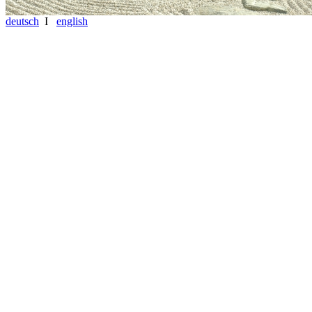
deutsch
I
english