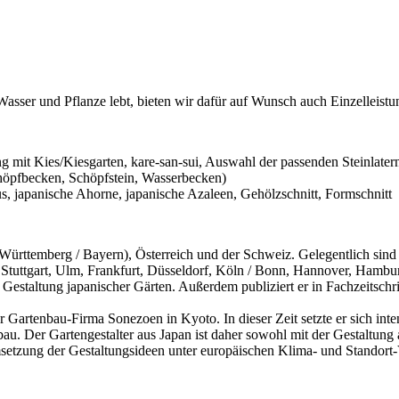
Wasser und Pflanze lebt, bieten wir dafür auf Wunsch auch Einzelleistu
 mit Kies/Kiesgarten, kare-san-sui, Auswahl der passenden Steinlaterne
chöpfbecken, Schöpfstein, Wasserbecken)
 japanische Ahorne, japanische Azaleen, Gehölzschnitt, Formschnitt
ürttemberg / Bayern), Österreich und der Schweiz. Gelegentlich sind 
uttgart, Ulm, Frankfurt, Düsseldorf, Köln / Bonn, Hannover, Hambur
staltung japanischer Gärten. Außerdem publiziert er in Fachzeitschr
 Gartenbau-Firma Sonezoen in Kyoto. In dieser Zeit setzte er sich inte
au. Der Gartengestalter aus Japan ist daher sowohl mit der Gestaltung 
ung der Gestaltungsideen unter europäischen Klima- und Standort-Verh