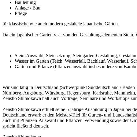
Bauleitung
Anlage / Bau
Pflege
für klassische wie auch modern gestaltete japanische Gärten.
Da ein japanischer Garten v. a. von den Gestaltungselementen Stein, 
Stein-Auswahl, Steinsetzung, Steingarten-Gestaltung, Gestaltung
Wasser im Garten (Teich, Wasserfall, Bachlauf, Wasserlauf, S
Garten und Pflanze (Pflanzenauswahl insbesondere von Bambus,
Wir sind tätig in Deutschland (Schwerpunkt Süddeutschland / Baden-W
Nürnberg, Augsburg, Würzburg, Regensburg, Karlsruhe, Mannheim, St
Zensho Shimokawa hält auch Vorträge, Seminare und Workshops zur Ge
Zensho Shimokawa erhielt seine 5-jährige Ausbildung in Japan bei der
Deutschland erwarb er den Meister-Titel für Garten- und Landschaftsb
auch mit Pflanzen-Auswahl und Pflanzen-Verwendung sowie der Umsetz
spricht fließend deutsch.
Zensho Shimokawa